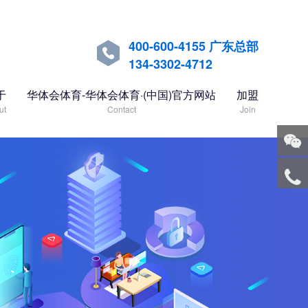
400-600-4155 广东总部

134-3302-4712
于
华体会体育-华体会体育·(中国)官方网站
加盟
ut
Contact
Join
关注
微信
服务
热线
回到
顶部