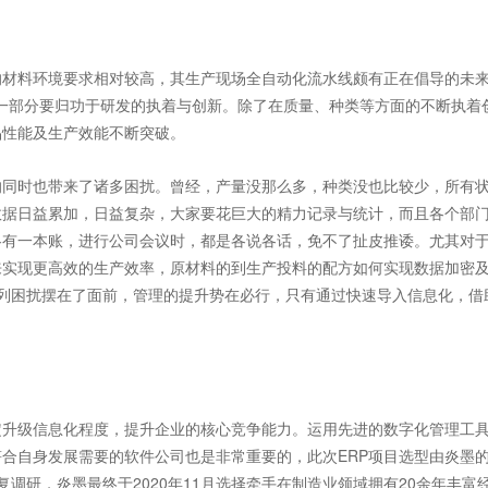
材料环境要求相对较高，其生产现场全自动化流水线颇有正在倡导的未
大一部分要归功于研发的执着与创新。除了在质量、种类等方面的不断执着
品性能及生产效能不断突破。
同时也带来了诸多困扰。曾经，产量没那么多，种类没也比较少，所有
数据日益累加，日益复杂，大家要花巨大的精力记录与统计，而且各个部
各有一本账，进行公司会议时，都是各说各话，免不了扯皮推诿。尤其对
来实现更高效的生产效率，原材料的到生产投料的配方如何实现数据加密
列困扰摆在了面前，管理的提升势在必行，只有通过快速导入信息化，借
升级信息化程度，提升企业的核心竞争能力。运用先进的数字化管理工
合自身发展需要的软件公司也是非常重要的，此次ERP项目选型由炎墨
复调研，炎墨最终于2020年11月选择牵手在制造业领域拥有20余年丰富