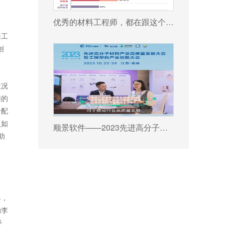
优秀的材料工程师，都在跟这个新朋友打交道!
来工
创
状况
门的
于配
及如
顺景软件——2023先进高分子材料产业高质量发展大会暨工程塑料产业创新大会
助
具，
的李
经