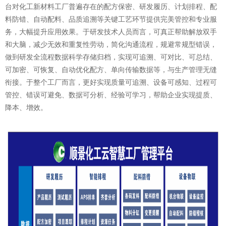
台对化工新材料工厂普遍存在的配方保密、研发履历、计划排程、配
料防错、自动配料、品质追溯等关键工艺环节提供完美管控和专业服
务，大幅提升应用效果。于研发技术人员而言，可真正帮助解放双手
和大脑，减少无效和重复性劳动，简化沟通流程，规避常规型错误，
做到研发全流程数据科学存储归档，实现可追溯、可对比、可总结、
可加密、可恢复、自动优化配方、单向传输数据等，与生产管理无缝
衔接。于整个工厂而言，更好实现质量可追溯、设备可感知、过程可
管控、错误可避免、数据可分析、经验可学习，帮助企业实现提质、
降本、增效。