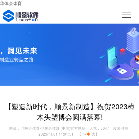
华体会体育
【塑造新时代，顺景新制造】祝贺2023樟
木头塑博会圆满落幕!
来源： 华体会体育-华体会体育·(中国)官方网站
人气：5647
发表时间：
2023/11/01 11:01:51
【
小
中
大
】